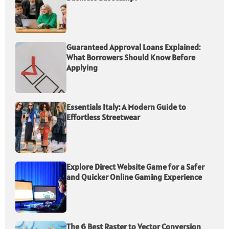
Guaranteed Approval Loans Explained:
What Borrowers Should Know Before
Applying
Essentials Italy: A Modern Guide to
Effortless Streetwear
Explore Direct Website Game for a Safer
and Quicker Online Gaming Experience
The 6 Best Raster to Vector Conversion