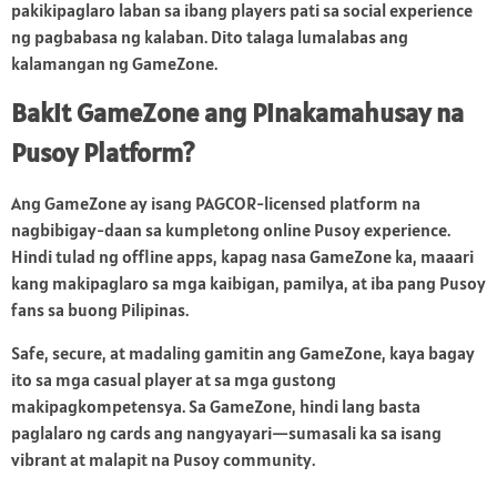
pakikipaglaro laban sa ibang players pati sa social experience
ng pagbabasa ng kalaban. Dito talaga lumalabas ang
kalamangan ng GameZone.
Bakit GameZone ang Pinakamahusay na
Pusoy Platform?
Ang GameZone ay isang PAGCOR-licensed platform na
nagbibigay-daan sa kumpletong online Pusoy experience.
Hindi tulad ng offline apps, kapag nasa GameZone ka, maaari
kang makipaglaro sa mga kaibigan, pamilya, at iba pang Pusoy
fans sa buong Pilipinas.
Safe, secure, at madaling gamitin ang GameZone, kaya bagay
ito sa mga casual player at sa mga gustong
makipagkompetensya. Sa GameZone, hindi lang basta
paglalaro ng cards ang nangyayari—sumasali ka sa isang
vibrant at malapit na Pusoy community.