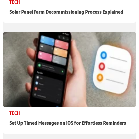
TECH
Solar Panel Farm Decommissioning Process Explained
TECH
Set Up Timed Messages on iOS for Effortless Reminders