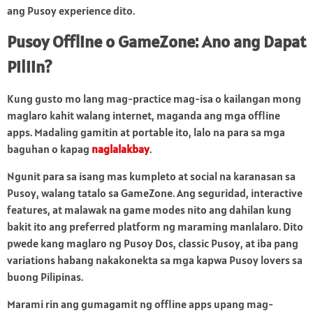
ang Pusoy experience dito.
Pusoy Offline o GameZone: Ano ang Dapat
Piliin?
Kung gusto mo lang mag-practice mag-isa o kailangan mong
maglaro kahit walang internet, maganda ang mga offline
apps. Madaling gamitin at portable ito, lalo na para sa mga
baguhan o kapag
naglalakbay
.
Ngunit para sa isang mas kumpleto at social na karanasan sa
Pusoy, walang tatalo sa GameZone. Ang seguridad, interactive
features, at malawak na game modes nito ang dahilan kung
bakit ito ang preferred platform ng maraming manlalaro. Dito
pwede kang maglaro ng Pusoy Dos, classic Pusoy, at iba pang
variations habang nakakonekta sa mga kapwa Pusoy lovers sa
buong Pilipinas.
Marami rin ang gumagamit ng offline apps upang mag-