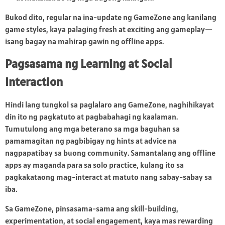
Bukod dito, regular na ina-update ng GameZone ang kanilang
game styles, kaya palaging fresh at exciting ang gameplay—
isang bagay na mahirap gawin ng offline apps.
Pagsasama ng Learning at Social
Interaction
Hindi lang tungkol sa paglalaro ang GameZone, naghihikayat
din ito ng pagkatuto at pagbabahagi ng kaalaman.
Tumutulong ang mga beterano sa mga baguhan sa
pamamagitan ng pagbibigay ng hints at advice na
nagpapatibay sa buong community. Samantalang ang offline
apps ay maganda para sa solo practice, kulang ito sa
pagkakataong mag-interact at matuto nang sabay-sabay sa
iba.
Sa GameZone, pinsasama-sama ang skill-building,
experimentation, at social engagement, kaya mas rewarding