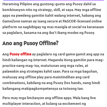
Maraming Pilipino ang gustong-gusto ang Pusoy dahil sa
kombinasyon nito ng strategy, skill, at saya. May mga offline
apps na pwedeng gamitin kahit walang internet, habang ang
GameZone naman ay isang secure at PAGCOR-licensed online
platform na nagbibigay ng mas masigla at social na karanasan
sa paglalaro, kasama na ang iba’t ibang modes ng Pusoy.
Ano ang Pusoy Offline?
Ang
Pusoy offline
ay paglalaro ng card game gamit ang app na
hindi kailangan ng internet. Maganda itong gamitin para mag-
practice nang mag-isa, matutunan ang mga rules, at
palawakin ang strategies kahit saan. Para sa mga baguhan,
mahusay ang offline play para maintindihan ang card
combinations, kabilang na ang Pusoy Dos hands, nang hindi
kailangang makipagkompetensya sa totoong tao.
Pero may mga limitasyon ang offline apps. Wala kang live
multiplayer interaction, at kulang sa excitement ng